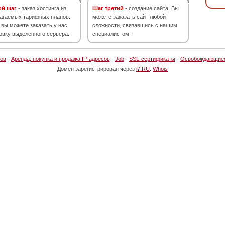
ой шаг
- заказ хостинга из
Шаг третий
- создание сайта. Вы
агаемых тарифных планов.
можете заказать сайт любой
 вы можете заказать у нас
сложности, связавшись с нашим
овку выделенного сервера.
специалистом.
ов
·
Аренда, покупка и продажа IP-адресов
·
Job
·
SSL-сертификаты
·
Освобождающие
Домен зарегистрирован через
i7.RU
.
Whois