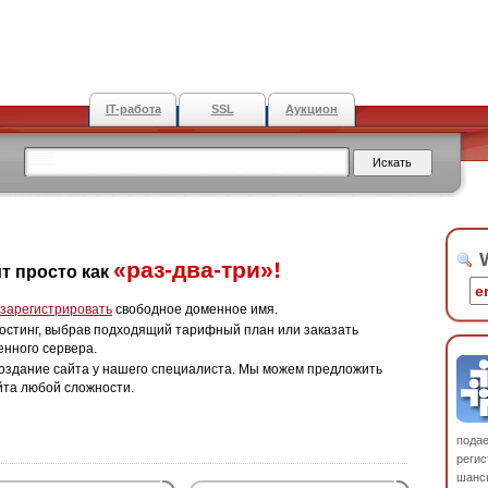
IT-работа
SSL
Аукцион
W
«раз-два-три»!
т просто как
зарегистрировать
свободное доменное имя.
остинг, выбрав подходящий тарифный план или заказать
енного сервера.
оздание сайта у нашего специалиста. Мы можем предложить
йта любой сложности.
пода
регис
шанс