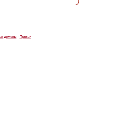
ся домены
·
Прокси